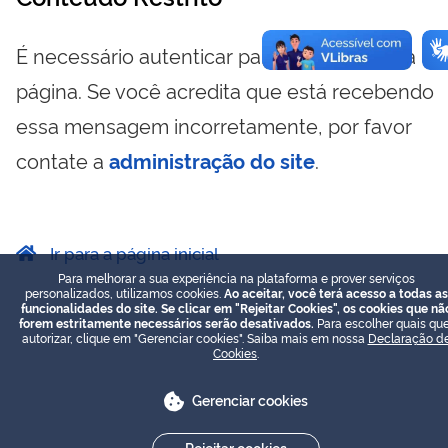
É necessário autenticar para visualizar essa
página. Se você acredita que está recebendo
essa mensagem incorretamente, por favor
contate a
administração do site
.
Ir para a página inicial
Para melhorar a sua experiência na plataforma e prover serviços
personalizados, utilizamos cookies.
Ao aceitar, você terá acesso a todas as
funcionalidades do site. Se clicar em "Rejeitar Cookies", os cookies que nã
forem estritamente necessários serão desativados.
Para escolher quais que
autorizar, clique em "Gerenciar cookies". Saiba mais em nossa
Declaração d
Cookies
.
Gerenciar cookies
Rejeitar cookies