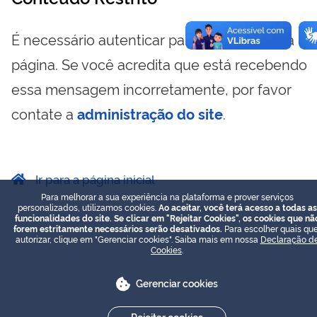
É necessário autenticar para visualizar essa
página. Se você acredita que está recebendo
essa mensagem incorretamente, por favor
contate a
administração do site
.
Ir para a página inicial
Para melhorar a sua experiência na plataforma e prover serviços
personalizados, utilizamos cookies.
Ao aceitar, você terá acesso a todas as
funcionalidades do site. Se clicar em "Rejeitar Cookies", os cookies que nã
forem estritamente necessários serão desativados.
Para escolher quais que
autorizar, clique em "Gerenciar cookies". Saiba mais em nossa
Declaração d
Cookies
.
Gerenciar cookies
Rejeitar cookies