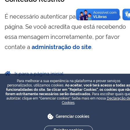
É necessário autenticar para visualizar essa
página. Se você acredita que está recebendo
essa mensagem incorretamente, por favor
contate a
administração do site
.
Ir para a página inicial
Para melhorar a sua experiência na plataforma e prover serviços
personalizados, utilizamos cookies.
Ao aceitar, você terá acesso a todas as
funcionalidades do site. Se clicar em "Rejeitar Cookies", os cookies que nã
forem estritamente necessários serão desativados.
Para escolher quais que
autorizar, clique em "Gerenciar cookies". Saiba mais em nossa
Declaração d
Cookies
.
Gerenciar cookies
Rejeitar cookies