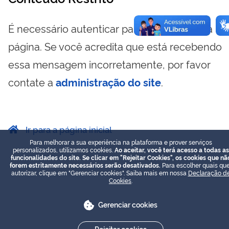
É necessário autenticar para visualizar essa
página. Se você acredita que está recebendo
essa mensagem incorretamente, por favor
contate a
administração do site
.
Ir para a página inicial
Para melhorar a sua experiência na plataforma e prover serviços
personalizados, utilizamos cookies.
Ao aceitar, você terá acesso a todas as
funcionalidades do site. Se clicar em "Rejeitar Cookies", os cookies que nã
forem estritamente necessários serão desativados.
Para escolher quais que
autorizar, clique em "Gerenciar cookies". Saiba mais em nossa
Declaração d
Cookies
.
Gerenciar cookies
Rejeitar cookies