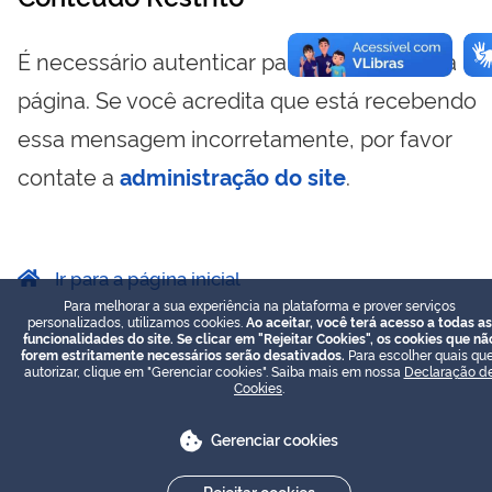
É necessário autenticar para visualizar essa
página. Se você acredita que está recebendo
essa mensagem incorretamente, por favor
contate a
administração do site
.
Ir para a página inicial
Para melhorar a sua experiência na plataforma e prover serviços
personalizados, utilizamos cookies.
Ao aceitar, você terá acesso a todas as
funcionalidades do site. Se clicar em "Rejeitar Cookies", os cookies que nã
forem estritamente necessários serão desativados.
Para escolher quais que
autorizar, clique em "Gerenciar cookies". Saiba mais em nossa
Declaração d
Cookies
.
Gerenciar cookies
Rejeitar cookies