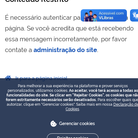
É necessário autenticar para visualizar essa
página. Se você acredita que está recebendo
essa mensagem incorretamente, por favor
contate a
administração do site
.
Ir para a página inicial
Para melhorar a sua experiência na plataforma e prover serviços
personalizados, utilizamos cookies.
Ao aceitar, você terá acesso a todas as
funcionalidades do site. Se clicar em "Rejeitar Cookies", os cookies que nã
forem estritamente necessários serão desativados.
Para escolher quais que
autorizar, clique em "Gerenciar cookies". Saiba mais em nossa
Declaração d
Cookies
.
Gerenciar cookies
Rejeitar cookies