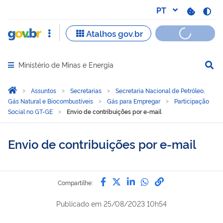
Ministério de Minas e Energia
Abrir menu principal de navegação
Você está aqui:
Página Inicial
Assuntos
Secretarias
Secretaria Nacional de Petróleo,
Gás Natural e Biocombustíveis
Gás para Empregar
Participação
Social no GT-GE
Envio de contribuições por e-mail
Envio de contribuições por e-mail
Compartilhe por Facebook
Compartilhe por Twitter
Compartilhe por Lin
Compartilhe por
link para Copi
Compartilhe:
Publicado em
25/08/2023 10h54