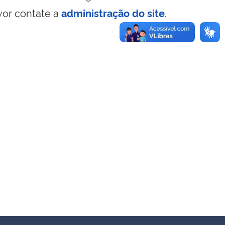
vor contate a
administração do site
.