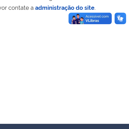
vor contate a
administração do site
.