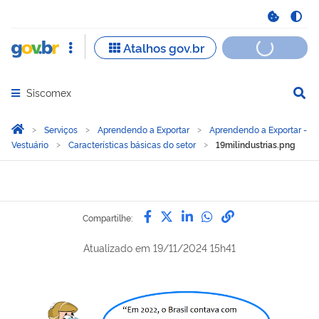
Siscomex
Abrir menu principal de navegação
Você está aqui:
Página Inicial
Serviços
Aprendendo a Exportar
Aprendendo a Exportar -
Vestuário
Características básicas do setor
19milindustrias.png
Compartilhe por Facebook
Compartilhe por Twitter
Compartilhe por Lin
Compartilhe por
link para Copi
Compartilhe:
Atualizado em
19/11/2024 15h41