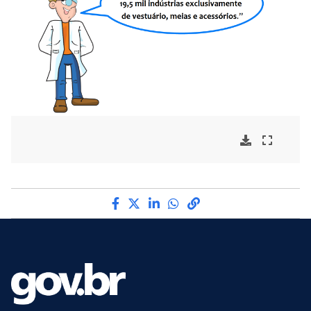
Compartilhe por Facebook
Compartilhe por Twitter
Compartilhe por LinkedI
Compartilhe por Wha
link para Copiar pa