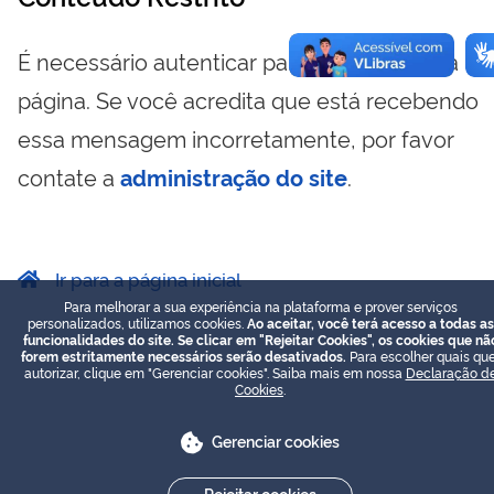
É necessário autenticar para visualizar essa
página. Se você acredita que está recebendo
essa mensagem incorretamente, por favor
contate a
administração do site
.
Ir para a página inicial
Para melhorar a sua experiência na plataforma e prover serviços
personalizados, utilizamos cookies.
Ao aceitar, você terá acesso a todas as
funcionalidades do site. Se clicar em "Rejeitar Cookies", os cookies que nã
forem estritamente necessários serão desativados.
Para escolher quais que
autorizar, clique em "Gerenciar cookies". Saiba mais em nossa
Declaração d
Cookies
.
Gerenciar cookies
Rejeitar cookies