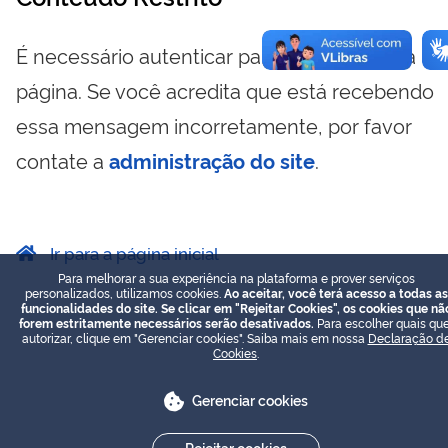
É necessário autenticar para visualizar essa
página. Se você acredita que está recebendo
essa mensagem incorretamente, por favor
contate a
administração do site
.
Ir para a página inicial
Para melhorar a sua experiência na plataforma e prover serviços
personalizados, utilizamos cookies.
Ao aceitar, você terá acesso a todas as
funcionalidades do site. Se clicar em "Rejeitar Cookies", os cookies que nã
forem estritamente necessários serão desativados.
Para escolher quais que
autorizar, clique em "Gerenciar cookies". Saiba mais em nossa
Declaração d
Cookies
.
Gerenciar cookies
Rejeitar cookies