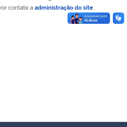
vor contate a
administração do site
.