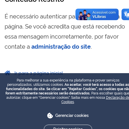
É necessário autenticar para visualizar essa
página. Se você acredita que está recebendo
essa mensagem incorretamente, por favor
contate a
administração do site
.
Ir para a página inicial
Para melhorar a sua experiência na plataforma e prover serviços
personalizados, utilizamos cookies.
Ao aceitar, você terá acesso a todas as
funcionalidades do site. Se clicar em "Rejeitar Cookies", os cookies que nã
forem estritamente necessários serão desativados.
Para escolher quais que
autorizar, clique em "Gerenciar cookies". Saiba mais em nossa
Declaração d
Cookies
.
Gerenciar cookies
Rejeitar cookies