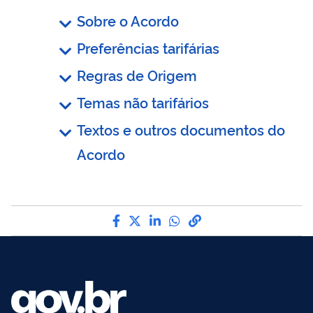
Sobre o Acordo
Preferências tarifárias
Regras de Origem
Temas não tarifários
Textos e outros documentos do
Acordo
Compartilhe por Facebook
Compartilhe por Twitter
Compartilhe por LinkedI
Compartilhe por Wha
link para Copiar pa