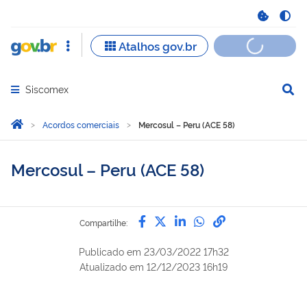
Siscomex
Abrir menu principal de navegação
Você está aqui:
Página Inicial
Acordos comerciais
Mercosul – Peru (ACE 58)
Mercosul – Peru (ACE 58)
Compartilhe por Facebook
Compartilhe por Twitter
Compartilhe por Lin
Compartilhe por
link para Copi
Compartilhe:
Publicado em
23/03/2022 17h32
Atualizado em
12/12/2023 16h19