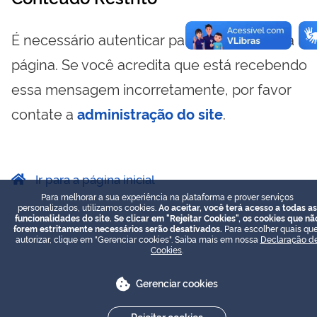
É necessário autenticar para visualizar essa
página. Se você acredita que está recebendo
essa mensagem incorretamente, por favor
contate a
administração do site
.
Ir para a página inicial
Para melhorar a sua experiência na plataforma e prover serviços
personalizados, utilizamos cookies.
Ao aceitar, você terá acesso a todas as
funcionalidades do site. Se clicar em "Rejeitar Cookies", os cookies que nã
forem estritamente necessários serão desativados.
Para escolher quais que
autorizar, clique em "Gerenciar cookies". Saiba mais em nossa
Declaração d
Cookies
.
Gerenciar cookies
Rejeitar cookies