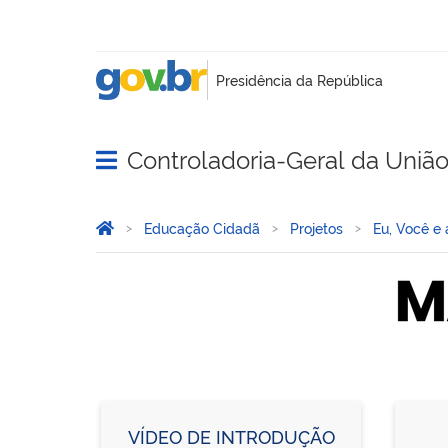
Controladoria-Geral da Uniã
Abrir menu principal de navegação
Você está aqui:
Página Inicial
Educação Cidadã
Projetos
Eu, Você e
Material de Apoio
VÍDEO DE INTRODUÇÃO