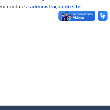
vor contate a
administração do site
.