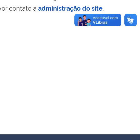
vor contate a
administração do site
.