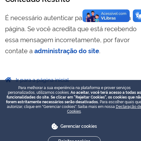
É necessário autenticar para visualizar essa
página. Se você acredita que está recebendo
essa mensagem incorretamente, por favor
contate a
administração do site
.
Ir para a página inicial
Para melhorar a sua experiência na plataforma e prover serviços
personalizados, utilizamos cookies.
Ao aceitar, você terá acesso a todas as
funcionalidades do site. Se clicar em "Rejeitar Cookies", os cookies que nã
forem estritamente necessários serão desativados.
Para escolher quais que
autorizar, clique em "Gerenciar cookies". Saiba mais em nossa
Declaração d
Cookies
.
Gerenciar cookies
Rejeitar cookies