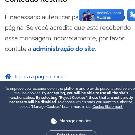
É necessário autenticar para visualizar essa
página. Se você acredita que está recebendo
essa mensagem incorretamente, por favor
contate a
administração do site
.
Ir para a página inicial
To improve your experience on the platform and provide personalized service
we use cookies.
By accepting, you will be able to use all the site's
functionalities. By selecting "Reject Cookies", those that are not strictly
necessary will be disabled
. To choose which ones you want to authorize,
select "Manage Cookies". Learn more in our
Cookie Statement.
Manage cookies
Reject cookies