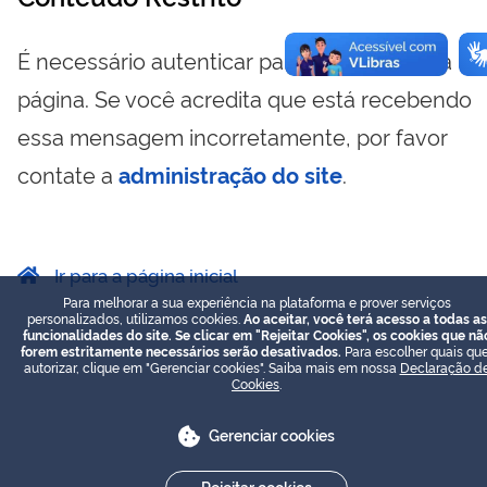
É necessário autenticar para visualizar essa
página. Se você acredita que está recebendo
essa mensagem incorretamente, por favor
contate a
administração do site
.
Ir para a página inicial
Para melhorar a sua experiência na plataforma e prover serviços
personalizados, utilizamos cookies.
Ao aceitar, você terá acesso a todas as
funcionalidades do site. Se clicar em "Rejeitar Cookies", os cookies que nã
forem estritamente necessários serão desativados.
Para escolher quais que
autorizar, clique em "Gerenciar cookies". Saiba mais em nossa
Declaração d
Cookies
.
Gerenciar cookies
Rejeitar cookies