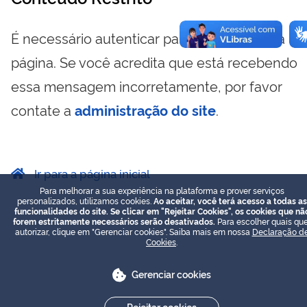
É necessário autenticar para visualizar essa
página. Se você acredita que está recebendo
essa mensagem incorretamente, por favor
contate a
administração do site
.
Ir para a página inicial
Para melhorar a sua experiência na plataforma e prover serviços
personalizados, utilizamos cookies.
Ao aceitar, você terá acesso a todas as
funcionalidades do site. Se clicar em "Rejeitar Cookies", os cookies que nã
forem estritamente necessários serão desativados.
Para escolher quais que
autorizar, clique em "Gerenciar cookies". Saiba mais em nossa
Declaração d
Cookies
.
Gerenciar cookies
Rejeitar cookies