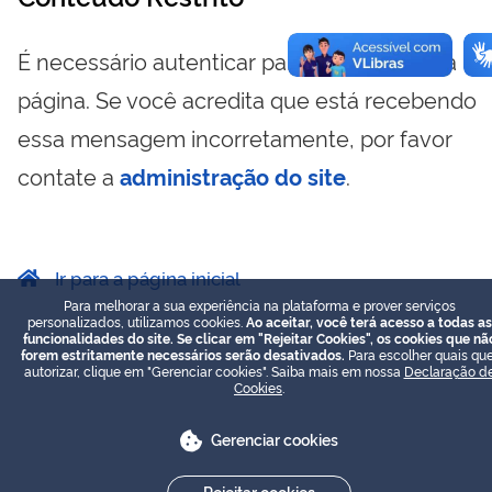
É necessário autenticar para visualizar essa
página. Se você acredita que está recebendo
essa mensagem incorretamente, por favor
contate a
administração do site
.
Ir para a página inicial
Para melhorar a sua experiência na plataforma e prover serviços
personalizados, utilizamos cookies.
Ao aceitar, você terá acesso a todas as
funcionalidades do site. Se clicar em "Rejeitar Cookies", os cookies que nã
forem estritamente necessários serão desativados.
Para escolher quais que
autorizar, clique em "Gerenciar cookies". Saiba mais em nossa
Declaração d
Cookies
.
Gerenciar cookies
Rejeitar cookies