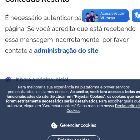
É necessário autenticar para visualizar essa
página. Se você acredita que está recebendo
essa mensagem incorretamente, por favor
contate a
administração do site
.
Ir para a página inicial
Para melhorar a sua experiência na plataforma e prover serviços
personalizados, utilizamos cookies.
Ao aceitar, você terá acesso a todas as
funcionalidades do site. Se clicar em "Rejeitar Cookies", os cookies que nã
forem estritamente necessários serão desativados.
Para escolher quais que
autorizar, clique em "Gerenciar cookies". Saiba mais em nossa
Declaração d
Cookies
.
Gerenciar cookies
Rejeitar cookies