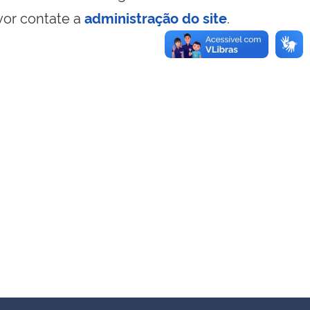
vor contate a
administração do site
.