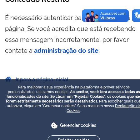
É necessário autenticar para visualizar essa
página. Se você acredita que está recebendo
essa mensagem incorretamente, por favor
contate a
administração do site
.
Ir para a página inicial
Para melhorar a sua experiência na plataforma e prover serviços
personalizados, utilizamos cookies.
Ao aceitar, você terá acesso a todas as
funcionalidades do site. Se clicar em "Rejeitar Cookies", os cookies que nã
forem estritamente necessários serão desativados.
Para escolher quais que
autorizar, clique em "Gerenciar cookies". Saiba mais em nossa
Declaração d
Cookies
.
Gerenciar cookies
Rejeitar cookies