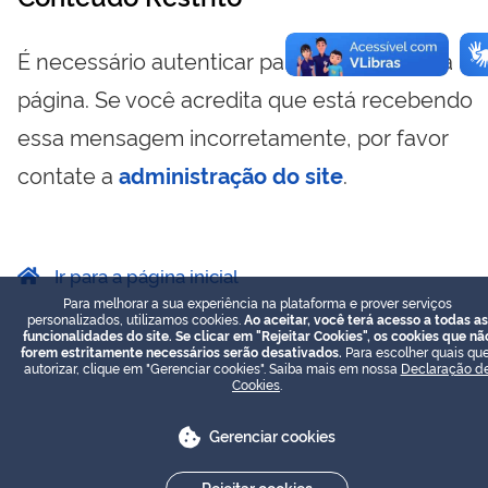
É necessário autenticar para visualizar essa
página. Se você acredita que está recebendo
essa mensagem incorretamente, por favor
contate a
administração do site
.
Ir para a página inicial
Para melhorar a sua experiência na plataforma e prover serviços
personalizados, utilizamos cookies.
Ao aceitar, você terá acesso a todas as
funcionalidades do site. Se clicar em "Rejeitar Cookies", os cookies que nã
forem estritamente necessários serão desativados.
Para escolher quais que
autorizar, clique em "Gerenciar cookies". Saiba mais em nossa
Declaração d
Cookies
.
Gerenciar cookies
Rejeitar cookies