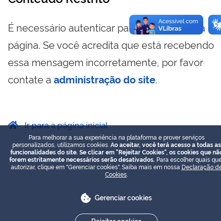
É necessário autenticar para visualizar essa
página. Se você acredita que está recebendo
essa mensagem incorretamente, por favor
contate a
administração do site
.
Ir para a página inicial
Para melhorar a sua experiência na plataforma e prover serviços
personalizados, utilizamos cookies.
Ao aceitar, você terá acesso a todas as
funcionalidades do site. Se clicar em "Rejeitar Cookies", os cookies que nã
forem estritamente necessários serão desativados.
Para escolher quais que
autorizar, clique em "Gerenciar cookies". Saiba mais em nossa
Declaração d
Cookies
.
Gerenciar cookies
Rejeitar cookies