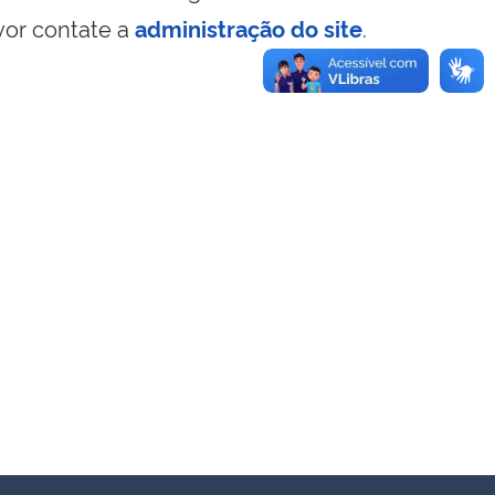
vor contate a
administração do site
.