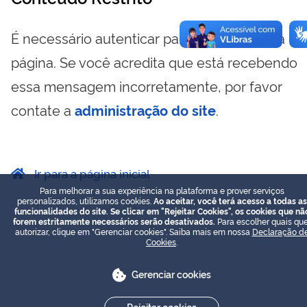
É necessário autenticar para visualizar essa
página. Se você acredita que está recebendo
essa mensagem incorretamente, por favor
contate a
administração do site
.
Ir para a página inicial
Para melhorar a sua experiência na plataforma e prover serviços
personalizados, utilizamos cookies.
Ao aceitar, você terá acesso a todas as
funcionalidades do site. Se clicar em "Rejeitar Cookies", os cookies que nã
forem estritamente necessários serão desativados.
Para escolher quais que
autorizar, clique em "Gerenciar cookies". Saiba mais em nossa
Declaração d
Cookies
.
Gerenciar cookies
Rejeitar cookies