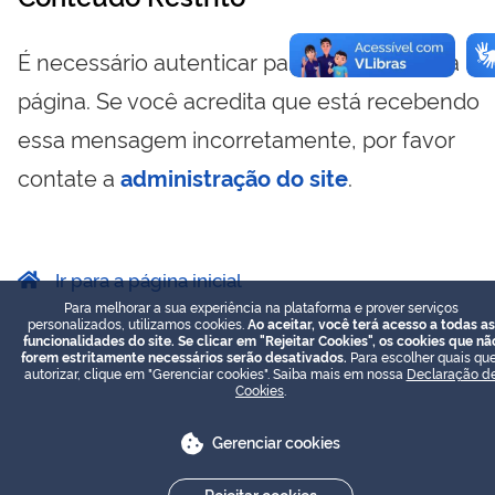
É necessário autenticar para visualizar essa
página. Se você acredita que está recebendo
essa mensagem incorretamente, por favor
contate a
administração do site
.
Ir para a página inicial
Para melhorar a sua experiência na plataforma e prover serviços
personalizados, utilizamos cookies.
Ao aceitar, você terá acesso a todas as
funcionalidades do site. Se clicar em "Rejeitar Cookies", os cookies que nã
forem estritamente necessários serão desativados.
Para escolher quais que
autorizar, clique em "Gerenciar cookies". Saiba mais em nossa
Declaração d
Cookies
.
Gerenciar cookies
Rejeitar cookies