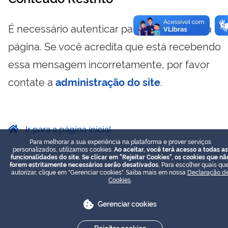
É necessário autenticar para visualizar essa
página. Se você acredita que está recebendo
essa mensagem incorretamente, por favor
contate a
administração do site
.
Ir para a página inicial
Para melhorar a sua experiência na plataforma e prover serviços
personalizados, utilizamos cookies.
Ao aceitar, você terá acesso a todas as
funcionalidades do site. Se clicar em "Rejeitar Cookies", os cookies que nã
forem estritamente necessários serão desativados.
Para escolher quais que
autorizar, clique em "Gerenciar cookies". Saiba mais em nossa
Declaração d
Cookies
.
Gerenciar cookies
Rejeitar cookies