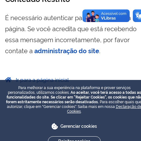
É necessário autenticar para visualizar essa
página. Se você acredita que está recebendo
essa mensagem incorretamente, por favor
contate a
administração do site
.
Ir para a página inicial
Para melhorar a sua experiência na plataforma e prover serviços
personalizados, utilizamos cookies.
Ao aceitar, você terá acesso a todas as
funcionalidades do site. Se clicar em "Rejeitar Cookies", os cookies que nã
forem estritamente necessários serão desativados.
Para escolher quais que
autorizar, clique em "Gerenciar cookies". Saiba mais em nossa
Declaração d
Cookies
.
Gerenciar cookies
Rejeitar cookies