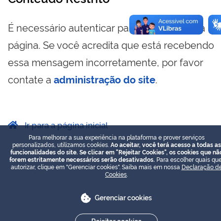
É necessário autenticar para visualizar essa
página. Se você acredita que está recebendo
essa mensagem incorretamente, por favor
contate a
administração do site
.
Ir para a página inicial
Para melhorar a sua experiência na plataforma e prover serviços
personalizados, utilizamos cookies.
Ao aceitar, você terá acesso a todas as
funcionalidades do site. Se clicar em "Rejeitar Cookies", os cookies que nã
forem estritamente necessários serão desativados.
Para escolher quais que
autorizar, clique em "Gerenciar cookies". Saiba mais em nossa
Declaração d
Cookies
.
Gerenciar cookies
Rejeitar cookies