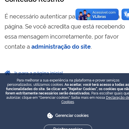
É necessário autenticar para visualizar essa
página. Se você acredita que está recebendo
essa mensagem incorretamente, por favor
contate a
administração do site
.
Ir para a página inicial
Para melhorar a sua experiência na plataforma e prover serviços
personalizados, utilizamos cookies.
Ao aceitar, você terá acesso a todas as
funcionalidades do site. Se clicar em "Rejeitar Cookies", os cookies que nã
forem estritamente necessários serão desativados.
Para escolher quais que
autorizar, clique em "Gerenciar cookies". Saiba mais em nossa
Declaração d
Cookies
.
Gerenciar cookies
Rejeitar cookies