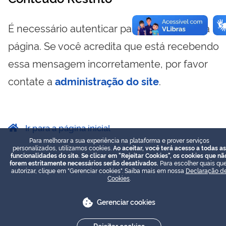
É necessário autenticar para visualizar essa
página. Se você acredita que está recebendo
essa mensagem incorretamente, por favor
contate a
administração do site
.
Ir para a página inicial
Para melhorar a sua experiência na plataforma e prover serviços
personalizados, utilizamos cookies.
Ao aceitar, você terá acesso a todas as
funcionalidades do site. Se clicar em "Rejeitar Cookies", os cookies que nã
forem estritamente necessários serão desativados.
Para escolher quais que
autorizar, clique em "Gerenciar cookies". Saiba mais em nossa
Declaração d
Cookies
.
Gerenciar cookies
Rejeitar cookies