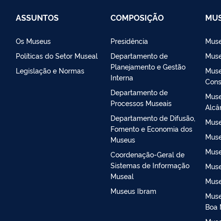
ASSUNTOS
COMPOSIÇÃO
MUS
Os Museus
Presidência
Muse
Políticas do Setor Museal
Departamento de
Muse
Planejamento e Gestão
Legislação e Normas
Muse
Interna
Cons
Departamento de
Muse
Processos Museais
Alcâ
Departamento de Difusão,
Muse
Fomento e Economia dos
Muse
Museus
Muse
Coordenação-Geral de
Sistemas de Informação
Muse
Museal
Muse
Museus Ibram
Muse
Boa 