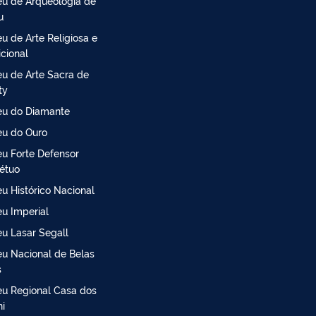
u de Arqueologia de
u
u de Arte Religiosa e
icional
u de Arte Sacra de
ty
u do Diamante
u do Ouro
u Forte Defensor
étuo
u Histórico Nacional
u Imperial
u Lasar Segall
u Nacional de Belas
s
u Regional Casa dos
ni