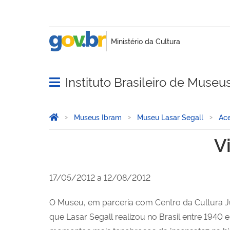
Instituto Brasileiro de Museu
Abrir menu principal de navegação
Você está aqui:
Página Inicial
Museus Ibram
Museu Lasar Segall
Ace
Visões de guerra: Lasar Se
V
17/05/2012 a 12/08/2012
O Museu, em parceria com Centro da Cultura Ju
que Lasar Segall realizou no Brasil entre 1940 e