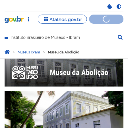
Instituto Brasileiro de Museus - Ibram
Abrir menu principal de navegação
Você está aqui:
Página Inicial
Museus Ibram
Museu da Abolição
Museu da Abolição