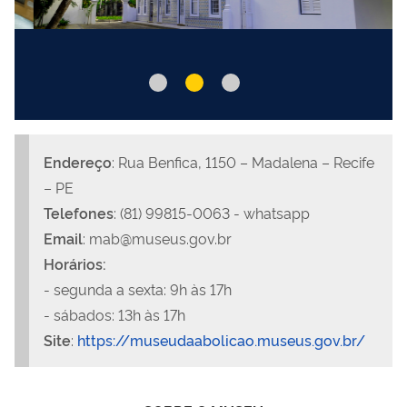
Endereço
:
Rua Benfica, 1150 – Madalena – Recife
– PE
Telefones
:
(81) 99815-0063 - whatsapp
Email
:
mab@museus.gov.br
Horários:
- segunda a sexta: 9h às 17h
- sábados: 13h às 17h
Site
:
https://museudaabolicao.museus.gov.br/