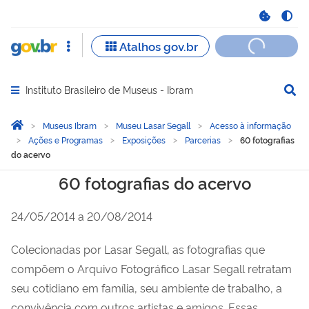
Instituto Brasileiro de Museus - Ibram
Abrir menu principal de navegação
Você está aqui:
Página Inicial
Museus Ibram
Museu Lasar Segall
Acesso à informação
Ações e Programas
Exposições
Parcerias
60 fotografias
do acervo
60 fotografias do acervo
60 fotografias do acervo
24/05/2014 a 20/08/2014
Colecionadas por Lasar Segall, as fotografias que
compõem o Arquivo Fotográfico Lasar Segall retratam
seu cotidiano em família, seu ambiente de trabalho, a
convivência com outros artistas e amigos. Essas