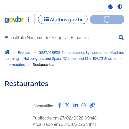
Instituto Nacional de Pesquisas Espaciais
Abrir menu principal de navegação
Você está aqui:
Página Inicial
Eventos
GSST/CBERS-5 International Symposium on Machine
Learning in Heliophysics and Space Weather and Mini-ISWAT Session
Informações
Restaurantes
Restaurantes
Compartilhe por Facebook
Compartilhe por Twitter
Compartilhe por Lin
Compartilhe por
link para Copi
Compartilhe:
Publicado em
27/02/2026 09h48
Atualizado em
23/03/2026 14h41