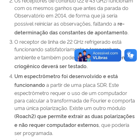
Os receptores de continuo (22 e 43 GHz) funcionam
com os mesmos ganhos que antes da parada do
Observatório em 2014, de forma que já seria
possível reiniciar as observações, faltando a
re-
determinação das constantes de apontamento
.
O receptor de linha de 22 GHz refrigerado está
funcionando satisfatoriamente a temperatura
ambiente e também pode ser utilizado.
O sistema
criogênico deverá ser testado.
Um espectrômetro foi desenvolvido e está
funcionando
a partir de uma placa SDR. Este
espectrômetro requer o uso de um computador
para calcular a transformada de Fourier e comporta
uma única polarização. Existe um outro módulo
(Roach2) que permite extrair as duas polarizações
e não requer computador externos
, que poderia
ser programada.