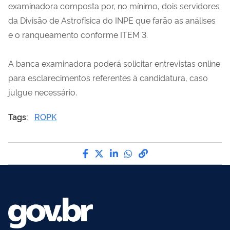
examinadora composta por, no mínimo, dois servidores
da Divisão de Astrofísica do INPE que farão as análises
e o ranqueamento conforme ITEM 3.
A banca examinadora poderá solicitar entrevistas online
para esclarecimentos referentes à candidatura, caso
julgue necessário.
Tags:
ROPK
Compartilhe por Facebook
Compartilhe por Twitter
Compartilhe por LinkedI
Compartilhe por Wha
link para Copiar pa