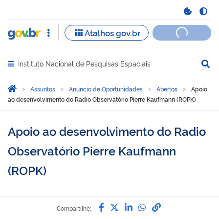
Instituto Nacional de Pesquisas Espaciais
Abrir menu principal de navegação
Você está aqui:
Página Inicial
Assuntos
Anúncio de Oportunidades
Abertos
Apoio
ao desenvolvimento do Radio Observatório Pierre Kaufmann (ROPK)
Apoio ao desenvolvimento do Radio
Observatório Pierre Kaufmann
(ROPK)
Compartilhe por Facebook
Compartilhe por Twitter
Compartilhe por Lin
Compartilhe por
link para Copi
Compartilhe: