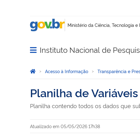
Instituto Nacional de Pesqui
Abrir menu principal de navegação
Você está aqui:
Página Inicial
Acesso à Informação
Transparência e Pre
Planilha de Variávei
Planilha contendo todos os dados que su
Atualizado em
05/05/2026 17h38