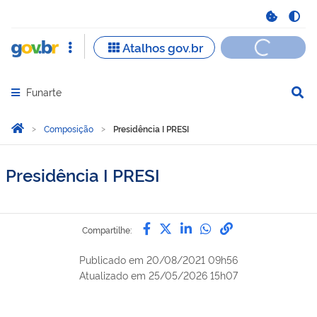
Funarte
Abrir menu principal de navegação
Você está aqui:
Página Inicial
Composição
Presidência I PRESI
Presidência I PRESI
Compartilhe por Facebook
Compartilhe por Twitter
Compartilhe por Lin
Compartilhe por
link para Copi
Compartilhe:
Publicado em
20/08/2021 09h56
Atualizado em
25/05/2026 15h07