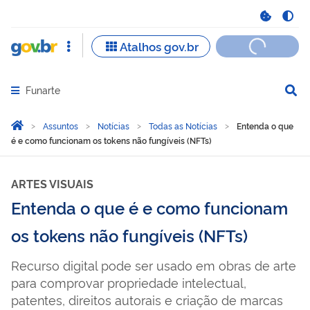
Funarte
Abrir menu principal de navegação
Você está aqui:
Página Inicial
Assuntos
Notícias
Todas as Notícias
Entenda o que
é e como funcionam os tokens não fungíveis (NFTs)
ARTES VISUAIS
Entenda o que é e como funcionam
os tokens não fungíveis (NFTs)
Recurso digital pode ser usado em obras de arte
para comprovar propriedade intelectual,
patentes, direitos autorais e criação de marcas