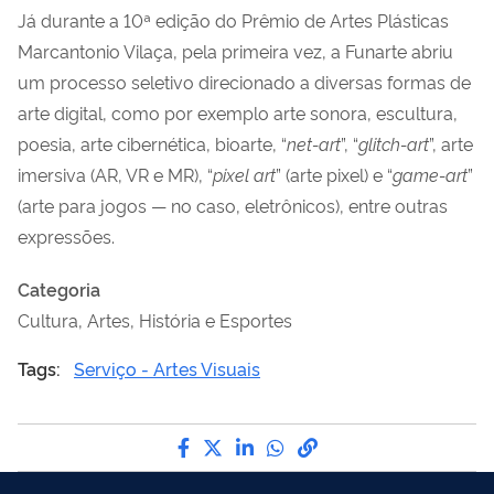
Já durante a 10ª edição do Prêmio de Artes Plásticas
Marcantonio Vilaça, pela primeira vez, a Funarte abriu
um processo seletivo direcionado a diversas formas de
arte digital, como por exemplo arte sonora, escultura,
poesia, arte cibernética, bioarte, “
net-art
”, “
glitch-art
”, arte
imersiva (AR, VR e MR), “
pixel art
” (arte pixel) e “
game-art
”
(arte para jogos — no caso, eletrônicos), entre outras
expressões.
Categoria
Cultura, Artes, História e Esportes
Tags:
Serviço - Artes Visuais
Compartilhe por Facebook
Compartilhe por Twitter
Compartilhe por LinkedI
Compartilhe por Wha
link para Copiar pa