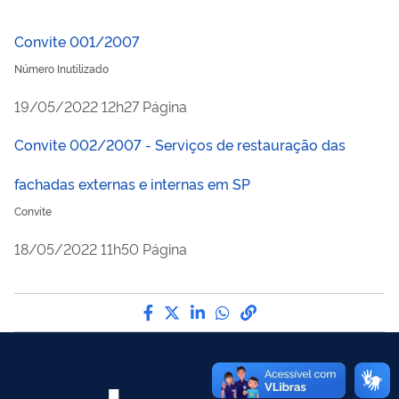
Convite 001/2007
Número Inutilizado
publicado
19/05/2022
12h27
Página
Convite 002/2007 - Serviços de restauração das
fachadas externas e internas em SP
Convite
publicado
18/05/2022
11h50
Página
Compartilhe por Facebook
Compartilhe por Twitter
Compartilhe por LinkedI
Compartilhe por Wha
link para Copiar pa