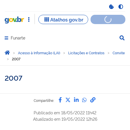
Funarte
Abrir menu principal de navegação
Você está aqui:
Página Inicial
Acesso à Informação (LAI)
Licitações e Contratos
Convite
2007
2007
Compartilhe por Facebook
Compartilhe por Twitter
Compartilhe por Lin
Compartilhe por
link para Copi
Compartilhe:
Publicado em
18/05/2022 11h42
Atualizado em
19/05/2022 12h26