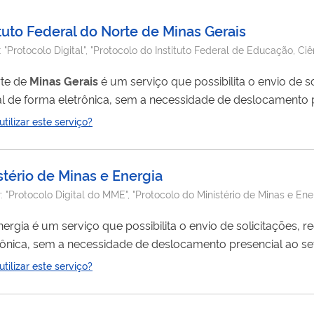
tuto Federal do Norte de Minas Gerais
:
"Protocolo Digital", "Protocolo do Instituto Federal de Educação, Ci
V.BR"
rte de
Minas
Gerais
é um serviço que possibilita o envio de so
 de forma eletrônica, sem a necessidade de deslocamento p
 Para
ilizar este serviço?
 o Sistema Acadêmico Cajuí (https://cajui.ifnmg.edu.br/cajui/lo
tério de Minas e Energia
r:
"Protocolo Digital do MME", "Protocolo do Ministério de Minas e Ene
ergia é um serviço que possibilita o envio de solicitações, 
ônica, sem a necessidade de deslocamento presencial ao se
ilizar este serviço?