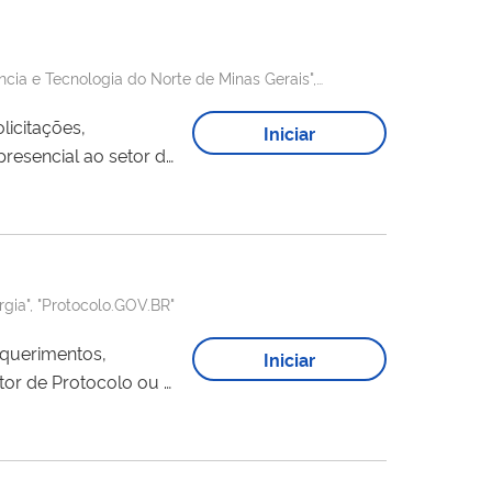
ência e Tecnologia do Norte de Minas Gerais",
licitações,
Iniciar
resencial ao setor de
gin) Para
rgia", "Protocolo.GOV.BR"
requerimentos,
Iniciar
tor de Protocolo ou o