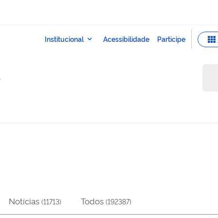
o
Notícias
Todos
(
11713
)
(
192387
)