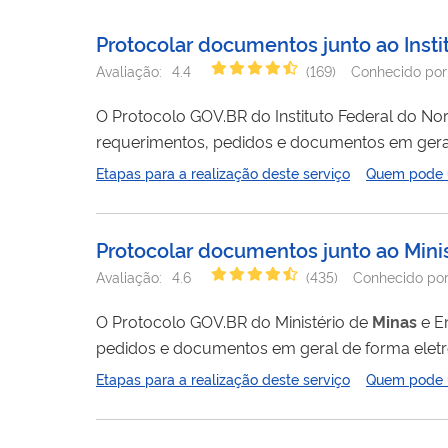
Protocolar documentos junto ao Insti
Avaliação:
4.4
(
169
)
Conhecido por
"Protocolo.GO
O Protocolo GOV.BR do Instituto Federal do No
requerimentos, pedidos e documentos em geral
Protocolo ou o envio de correspondência postal. Para procedimento de matrícula, verificar os editais vigentes.
Etapas para a realização deste serviço
Quem pode ut
procedimento de renovação de matrícula, utilizar
manifestações da...
Protocolar documentos junto ao Minis
Avaliação:
4.6
(
435
)
Conhecido po
O Protocolo GOV.BR do Ministério de
Minas
e En
pedidos e documentos em geral de forma eletr
envio de correspondência postal. Acesse a Cartilha do Protocolo GOV.BR do MME para verificar o passo a passo e demais
Etapas para a realização deste serviço
Quem pode ut
orientações sobre o serviço.