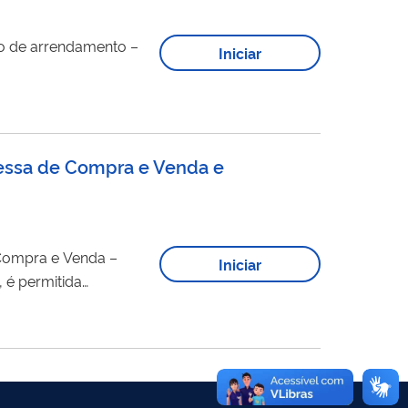
ato de arrendamento –
Iniciar
messa de Compra e Venda e
 Compra e Venda –
Iniciar
, é permitida
ão nº