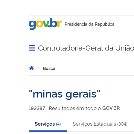
Controladoria-Geral da Uniã
Abrir menu principal de navegação
Você está aqui:
Página Inicial
Busca
Busca
minas gerais
Resultado
s
em
todo o
GOV.BR
192387
Serviços
Serviços Estaduais
(
4
)
(
304
)