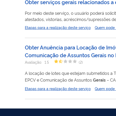
Obter serviços gerais relacionados 
Por meio deste serviço, o usuário poderá solic
atestados, vistorias, acréscimos/supressões de o
Etapas para a realização deste serviço
Quem pode ut
Obter Anuência para Locação de Imó
Comunicação de Assuntos Gerais no 
Avaliação:
1.5
(
2
)
A locação de lotes que estejam submetidos a 
EPCV e Comunicação de Assuntos
Gerais
– CAG
mediante anuência prévia e expressa da Suframa, qu
Etapas para a realização deste serviço
Quem pode ut
102/2021 .