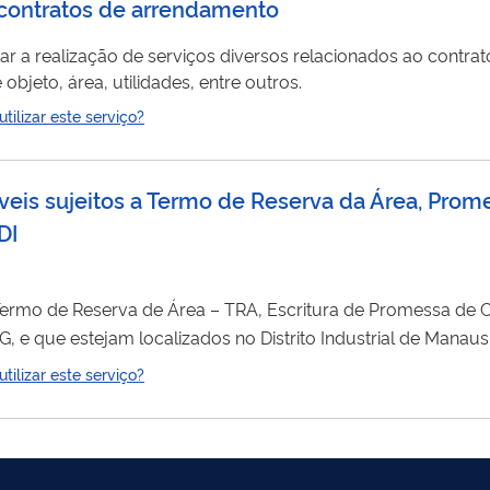
a contratos de arrendamento
itar a realização de serviços diversos relacionados ao contr
bjeto, área, utilidades, entre outros.
ilizar este serviço?
veis sujeitos a Termo de Reserva da Área, Pro
DI
Termo de Reserva de Área – TRA, Escritura de Promessa de
, e que estejam localizados no Distrito Industrial de Manaus
ando atendidos os requisitos estabelecidos na seção XI da Resoluç
ilizar este serviço?