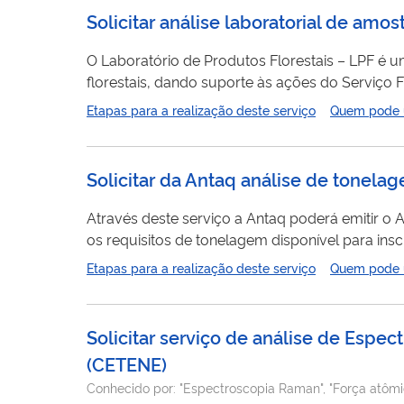
Solicitar análise laboratorial de amo
O Laboratório de Produtos Florestais – LPF é 
florestais, dando suporte às ações do Serviço Flore
laboratoriais são serviços técnicos especializ
Etapas para a realização deste serviço
Quem pode ut
Biodegradação e Preservação, Energia da Bioma
Solicitar da Antaq análise de tonelag
Através deste serviço a Antaq poderá emitir o
os requisitos de tonelagem disponível para ins
Etapas para a realização deste serviço
Quem pode ut
Solicitar serviço de análise de Esp
(CETENE)
Conhecido por:
"Espectroscopia Raman", "Força atômi