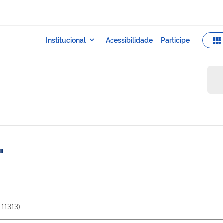
o
111313
)