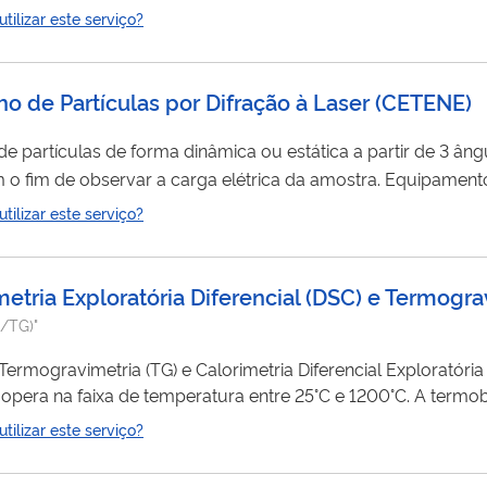
vo contratual, pelo qual o titular transfere integralmente os
ilizar este serviço?
ica, que assume a titularidade do contrato no lugar do seu an
ho de Partículas por Difração à Laser (CETENE)
partículas de forma dinâmica ou estática a partir de 3 ângu
 o fim de observar a carga elétrica da amostra. Equipament
ilizar este serviço?
imetria Exploratória Diferencial (DSC) e Termogr
C/TG)"
ermogravimetria (TG) e Calorimetria Diferencial Exploratória
a opera na faixa de temperatura entre 25°C e 1200°C. A term
tra à medida que ela passa por um regime de aquecimento
ilizar este serviço?
em vários tipos de materiais, tais como: platina, alumina, gra