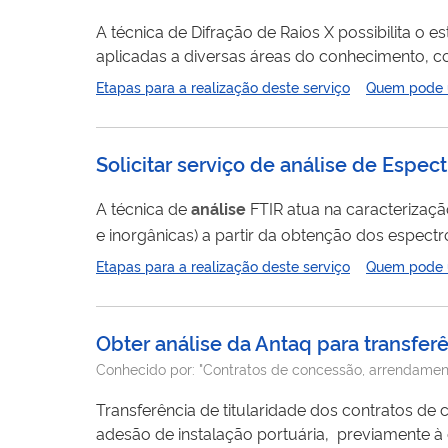
A técnica de Difração de Raios X possibilita o 
aplicadas a diversas áreas do conhecimento, com
ciências da saúde e ciências agrárias. Tendo 
Etapas para a realização deste serviço
Quem pode ut
desenvolvimento industrial. Através do difratogr
Solicitar serviço de análise de Espe
A técnica de
análise
FTIR atua na caracterização
e inorgânicas) a partir da obtenção dos espect
amplamente utilizada. Atua em diversas linha
Etapas para a realização deste serviço
Quem pode ut
nanocompósitos, como em ciências de materiais, 
Obter análise da Antaq para transferê
Conhecido por:
"Contratos de concessão, arrendamento 
Transferência de titularidade dos contratos de
adesão de instalação portuária, previamente à deliberação pelo p