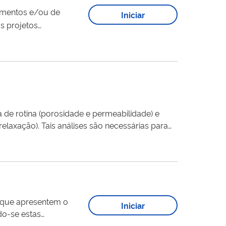
imentos e/ou de
Iniciar
s projetos
 de rotina (porosidade e permeabilidade) e
cessárias para
óleo).
 que apresentem o
Iniciar
do-se estas
tida (λ emissão).