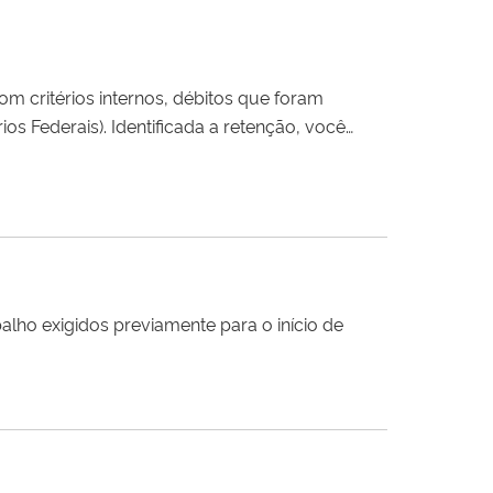
om critérios internos, débitos que foram
 a retenção, você
ébitos retidos em Malha DCTF abrindo um processo específico para esse fim. Ao solicitar essa
análise
, espera-se que a
alho exigidos previamente para o início de