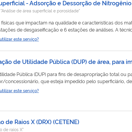
Superficial - Adsorção e Dessorção de Nitrogêni
, "Análise de área superficial e porosidade"
sicas que impactam na qualidade e características dos materiai
tações de desgaseificação e 6 estações de análises. A téc
e de tamanho de poros de 3,5Å a 0,4μm. A técnica de adsorçã
ilizar este serviço?
 da área superficial específica, volume de poros e tamanho mé
ração de Utilidade Pública (DUP) de área, para
ilidade Pública (DUP) para fins de desapropriação total ou par
r/concessionário, que esteja impedido pelo superficiário, de
m cadastro como usuário
ilizar este serviço?
se o serviço " Solicitar cadastro como usuário externo no S
ção de Raios X (DRX) (CETENE)
o de raios X"