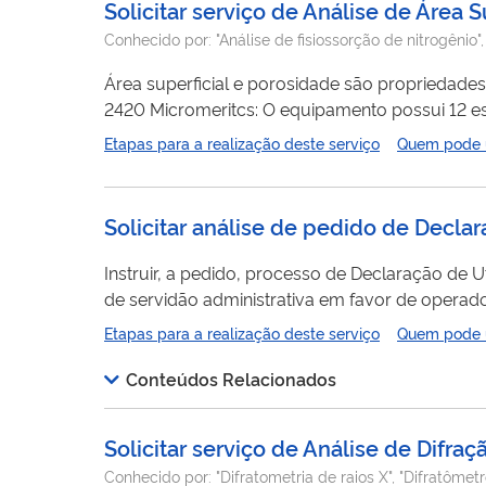
Solicitar serviço de Análise de Área 
Conhecido por:
"Análise de fisiossorção de nitrogênio"
Área superficial e porosidade são propriedades fí
2420 Micromeritcs: O equipamento possui 12 es
análises de área superficial desde 0,01 m /g 
Etapas para a realização deste serviço
Quem pode ut
nitrogênio (N2) é utilizada para a determinação
Solicitar análise de pedido de Decla
Instruir, a pedido, processo de Declaração de Ut
de servidão administrativa em favor de operado
atividades de exploração e produção de hidrocarbonetos. Para utilizar esse serviço você deve ter u
Etapas para a realização deste serviço
Quem pode ut
externo do SEI-ANP. Para mais informações aces
Conteúdos Relacionados
Solicitar serviço de Análise de Difra
Conhecido por:
"Difratometria de raios X", "Difratômetr