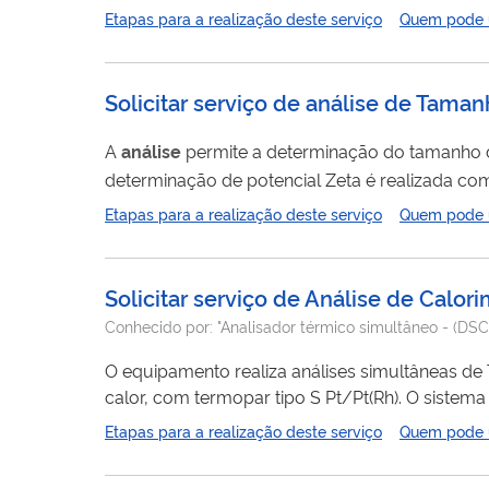
procedimento formalizado através de termo aditi
Etapas para a realização deste serviço
Quem pode ut
provenientes do contrato para outra pessoa juríd
Solicitar serviço de análise de Taman
A
análise
permite a determinação do tamanho de 
determinação de potencial Zeta é realizada com
Etapas para a realização deste serviço
Quem pode ut
Solicitar serviço de Análise de Calor
Conhecido por:
"Analisador térmico simultâneo - (DS
O equipamento realiza análises simultâneas de T
calor, com termopar tipo S Pt/Pt(Rh). O sistem
resolução de 0,1µg que mede a massa da amos
Etapas para a realização deste serviço
Quem pode ut
prescrito. Os porta-amostras (cadinhos) existem 
atender...