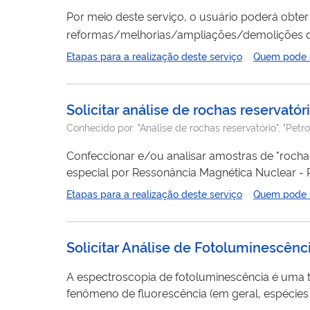
Por meio deste serviço, o usuário poderá obte
reformas/melhorias/ampliações/demolições de e
apresentados
Etapas para a realização deste serviço
Quem pode ut
Solicitar análise de rochas reservatóri
Conhecido por:
"Análise de rochas reservatório", "Petro
Confeccionar e/ou analisar amostras de "rochas
especial por Ressonância Magnética Nuclear - RMN (porosidad
um melhor entendimento do sistema poroso onde 
Etapas para a realização deste serviço
Quem pode ut
Solicitar Análise de Fotoluminescênc
A espectroscopia de fotoluminescência é uma 
fenômeno de fluorescência (em geral, espécies
moléculas com o comprimento de onda apropriad