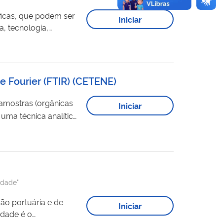
áficas, que podem ser
Iniciar
a, tecnologia,
e atuação de
 cristalinas e...
e Fourier (FTIR) (CETENE)
 amostras (orgânicas
Iniciar
uma técnica analítica
eriais e
icas, realizando...
idade"
ão portuária e de
Iniciar