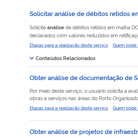
Solicitar análise de débitos retidos
Solicite
análise
declarados com valores reduzidos em retificações feitas na
pode solicitar a
análise
Etapas para a realização deste serviço
Quem pode ut
Receita libere esses débitos ou informe se...
Conteúdos Relacionados
Obter análise de documentação de S
Por meio deste serviço, o usuário solicita a a
obras e serviços nas áreas do Porto Organizad
Etapas para a realização deste serviço
Quem pode ut
Obter análise de projetos de infraest