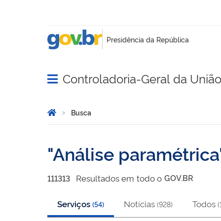
Controladoria-Geral da Uniã
Abrir menu principal de navegação
Você está aqui:
Página Inicial
Busca
Busca
Análise paramétrica
Resultado
s
em
todo o
GOV.BR
111313
Serviços
Notícias
Todos
(
54
)
(
928
)
(