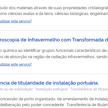
estudo dos materiais através de suas propriedades cristalogr
o ciências exatas e da terra, ciências biológicas, engenhari
essas áreas como base é possível aplicar em vários campos d
ilizar este serviço?
ama, pode-se analisar o material mediante suas características
ctroscopia de Infravermelho com Transformada d
 química ao identificar grupos funcionais característicos de
ros de absorção na região de radiação infravermelhos, sendo 
s de pesquisas, desde nanotecnologia com
análise
de nanomat
ilizar este serviço?
ciências agrárias, ciência de alimentos, engenharias e biológ
ncia de titularidade de instalação portuária.
ou de autorização", "Instalação portuária", "Transferência de titular
 concessão de porto organizado, de arrendamento de instalaç
oder concedente . Transferência de titularidade é o