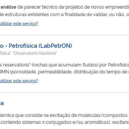
r
análise
de parecer técnico de projetos de novos empreend
struturas existentes com a finalidade de validar, ou não, o
ilizar este serviço?
o - Petrofísica
(
LabPetrON
)
física", "Observatório Nacional"
 reservatório" (rochas que acumulam fluidos) por Petrofísica
e, permeabilidade, distribuição do tempo de relaxação). Tais análises são ne
se encontra confinado e distribuído o fluido (água ou petr
ilizar este serviço?
ia
técnica que consiste na excitação de moléculas/compostos
 contendo sistemas π conjugados e/ou aromáticos), excitan
o (λ excitação) e medindo-se a intensidade da radiação emi