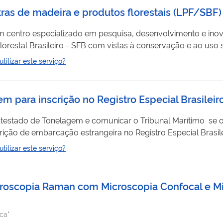
stras de madeira e produtos florestais
(
LPF/SBF
)
um centro especializado em pesquisa, desenvolvimento e ino
stal Brasileiro - SFB com vistas à conservação e ao uso sustentáv
ados ofertados pelo Laboratório de Produtos Florestais nas á
ilizar este serviço?
ssa,...
em para inscrição no Registro Especial Brasileir
 Atestado de Tonelagem e comunicar o Tribunal Marítimo se 
crição de embarcação estrangeira no Registro Especial Brasil
ilizar este serviço?
ectroscopia Raman com Microscopia Confocal e M
ca"