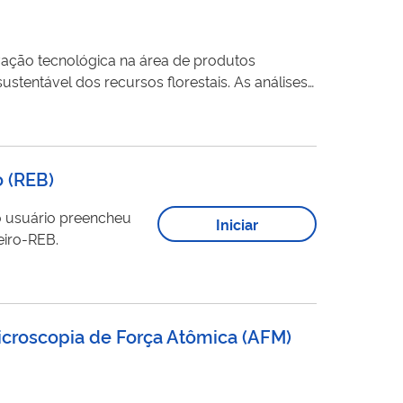
vação tecnológica na área de produtos
el dos recursos florestais. As análises
reas da Anatomia e Morfologia da Madeira,
o (REB)
o usuário preencheu
Iniciar
eiro-REB.
icroscopia de Força Atômica (AFM)