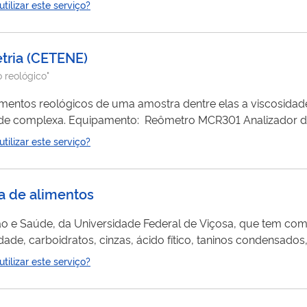
ilizar este serviço?
 científica na identificação de transições eletrônicas capazes
etria (CETENE)
 reológico"
mentos reológicos de uma amostra dentre elas a viscosida
tempo, comportamento tixotrópico e viscosidade complexa. Equipamento: Reômetro MCR
ilizar este serviço?
ca de alimentos
o e Saúde, da Universidade Federal de Viçosa, que tem como 
midade, carboidratos, cinzas, ácido fítico, taninos condensados
 com animais experimentais (toxicidade, qualidade proteica, b
ilizar este serviço?