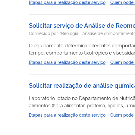
Etapas para a realização deste serviço
Quem pode ut
Esta técnica é bastante apropriada para pesquisa
regiões...
Solicitar serviço de Análise de Reom
Conhecido por:
"Reologia", "Analise de comportamento
O equipamento determina diferentes comporta
Etapas para a realização deste serviço
Quem pode ut
Solicitar realização de análise quími
Laboratório lotado no Departamento de Nutriçã
alimentos (fibra alimentar, proteína, lipídios, u
biologia molecular (PCR-RT), ensaios biológicos
Etapas para a realização deste serviço
Quem pode ut
compostos bioativos nas alterações...