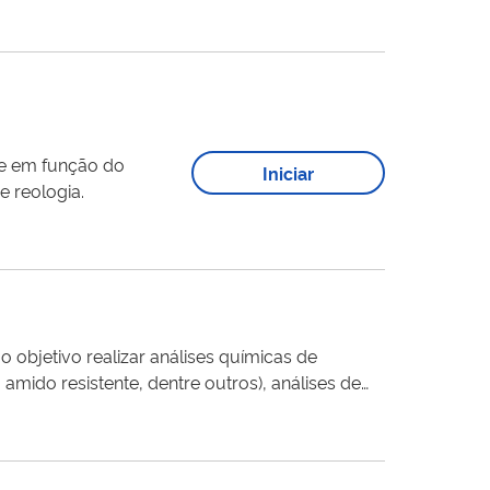
 de emitir luz. As
de em função do
Iniciar
301 Analizador de reologia.
objetivo realizar análises químicas de
, amido resistente, dentre outros), análises de
iodisponibilidade de nutrientes, efeito de