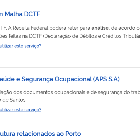
 em Malha DCTF
de débitos retidos em malha DCTF. A Receita Federal poderá reter para
análise
, de acordo c
 DCTF (Declaração de Débitos e Créditos Tributários Federais). Identificada
dos d
ilizar este serviço?
aúde e Segurança Ocupacional (APS S.A)
valiação dos documentos ocupacionais e de segurança do trab
o de Santos.
ilizar este serviço?
rutura relacionados ao Porto