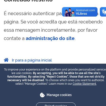
É necessário autenticar para visualizar essa
página. Se você acredita que está recebendo
essa mensagem incorretamente, por favor
contate a
administração do site
.
Ir para a página inicial
To improve your experience on the platform and provide personalized service
we use cookies.
By accepting, you will be able to use all the site's
functionalities. By selecting "Reject Cookies", those that are not strictly
necessary will be disabled
. To choose which ones you want to authorize,
select "Manage Cookies". Learn more in our
Cookie Statement.
Manage cookies
Reject cookies