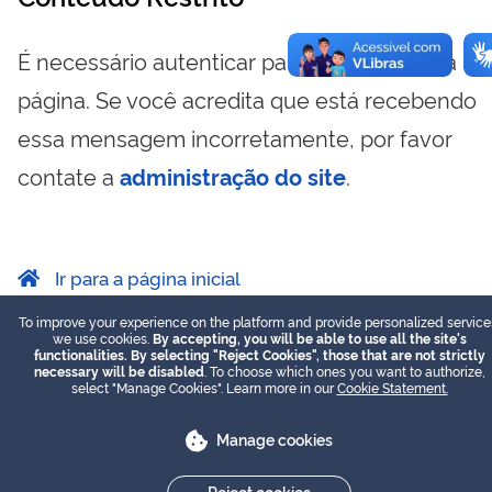
É necessário autenticar para visualizar essa
página. Se você acredita que está recebendo
essa mensagem incorretamente, por favor
contate a
administração do site
.
Ir para a página inicial
To improve your experience on the platform and provide personalized service
we use cookies.
By accepting, you will be able to use all the site's
functionalities. By selecting "Reject Cookies", those that are not strictly
necessary will be disabled
. To choose which ones you want to authorize,
select "Manage Cookies". Learn more in our
Cookie Statement.
Manage cookies
Reject cookies